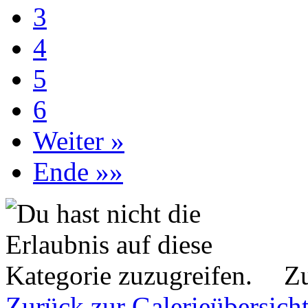
3
4
5
6
Weiter »
Ende »»
Zu
Zurück zur Galerieübersich