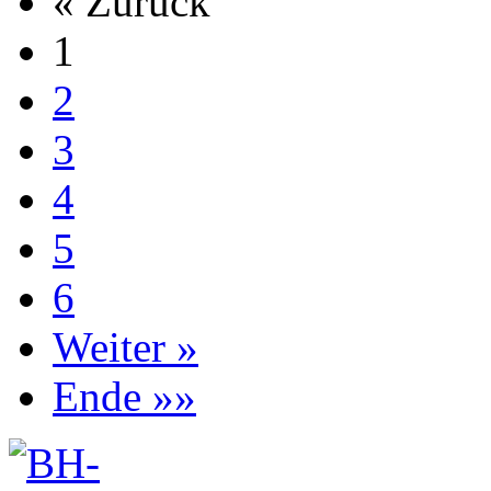
« Zurück
1
2
3
4
5
6
Weiter »
Ende »»